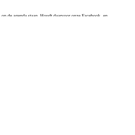
ies op de agenda staan. Houdt daarvoor onze Facebook- en
jd aanmelden via 06-82072551 of info@beatyourbarriers.nl.