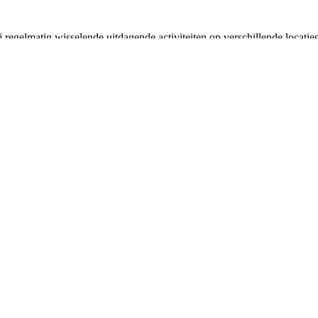
 regelmatig wisselende uitdagende activiteiten op verschillende locat
e gaten. Als het je leuk lijkt om daar aan deel te nemen kun je je alti